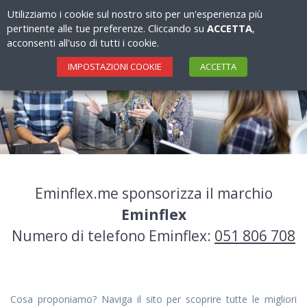
Salta
Utilizziamo i cookie sul nostro sito per un'esperienza più
al
pertinente alle tue preferenze. Cliccando su
ACCETTA
,
contenuto
acconsenti all'uso di tutti i cookie.
IMPOSTAZIONI COOKIE
ACCETTA
Eminflex.me sponsorizza il marchio
Eminflex
Numero di telefono Eminflex:
051 806 708
Cosa proponiamo? Naviga il sito per scoprire tutte le migliori